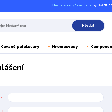
Nevíte si rady? Zavolejte.
+420 72
Hledat
Kované polotovary
Hromosvody
Komponen
hlášení
l
*
o
*