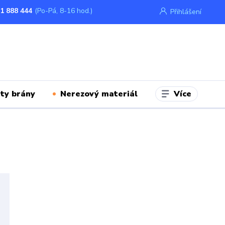
1 888 444
(Po-Pá, 8-16 hod.)
Přihlášení
Více
ty brány
Nerezový materiál