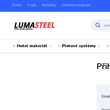
Domů
O nás
Kontakty
Ochrana soukromí
Hutní materiál
Plotové systémy
Při
Emai
Hesl