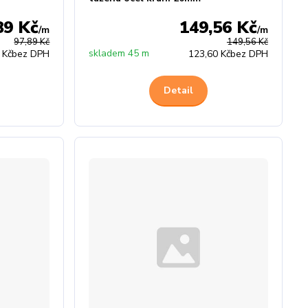
89 Kč
149,56 Kč
/
m
/
m
97,89 Kč
149,56 Kč
skladem 45 m
 Kč
bez DPH
123,60 Kč
bez DPH
Detail