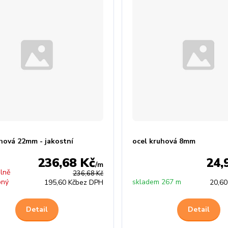
uhová 22mm - jakostní
ocel kruhová 8mm
236,68 Kč
24,
/
m
lně
236,68 Kč
pný
skladem 267 m
195,60 Kč
bez DPH
20,60
Detail
Detail