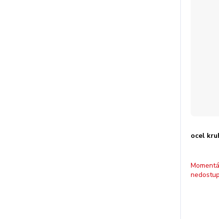
ocel kr
Momentá
nedostu