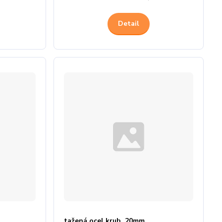
Detail
tažená ocel kruh. 20mm