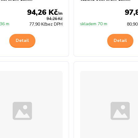
94,26 Kč
97,
/
m
94,26 Kč
 36 m
skladem 70 m
77,90 Kč
bez DPH
80,90
Detail
Detail