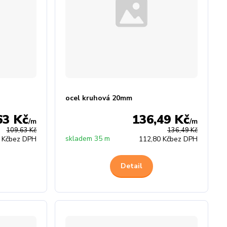
ocel kruhová 20mm
63 Kč
136,49 Kč
/
m
/
m
109,63 Kč
136,49 Kč
skladem 35 m
 Kč
bez DPH
112,80 Kč
bez DPH
Detail