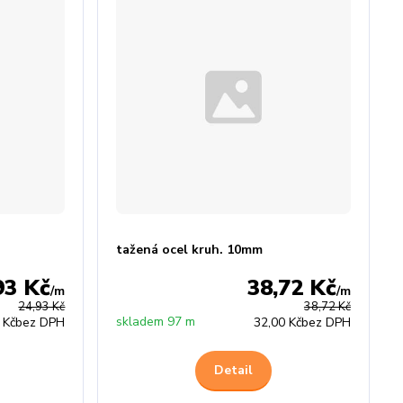
tažená ocel kruh. 10mm
93 Kč
38,72 Kč
/
m
/
m
24,93 Kč
38,72 Kč
skladem 97 m
 Kč
bez DPH
32,00 Kč
bez DPH
Detail