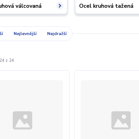
uhová válcovaná
Ocel kruhová tažená
ší
Nejlevnější
Nejdražší
24 z 24