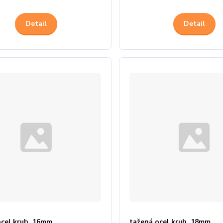
Detail
Detail
ocel kruh. 16mm
tažená ocel kruh. 18mm