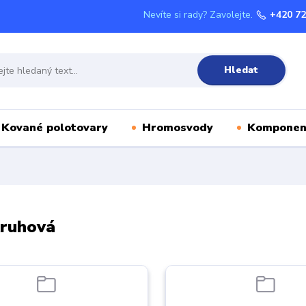
Nevíte si rady? Zavolejte.
+420 72
Hledat
Kované polotovary
Hromosvody
Komponen
Kruhová