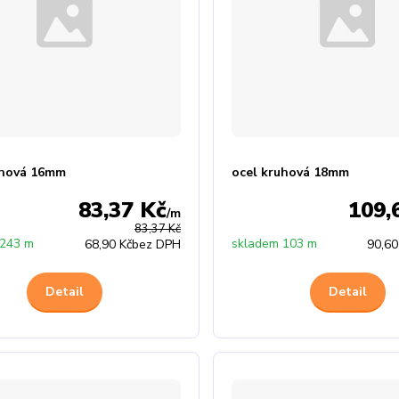
uhová 16mm
ocel kruhová 18mm
83,37 Kč
109,
/
m
83,37 Kč
 243 m
skladem 103 m
68,90 Kč
bez DPH
90,60
Detail
Detail