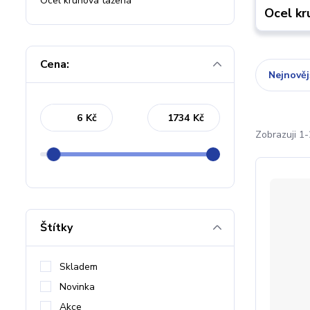
Ocel kruhová tažená
Ocel kr
Cena:
Nejnověj
Kč
Kč
Zobrazuji 1-
Štítky
Skladem
Novinka
Akce