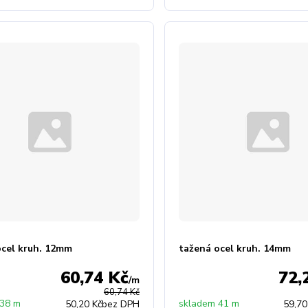
ocel kruh. 12mm
tažená ocel kruh. 14mm
60,74 Kč
72,
/
m
60,74 Kč
 38 m
skladem 41 m
50,20 Kč
bez DPH
59,70