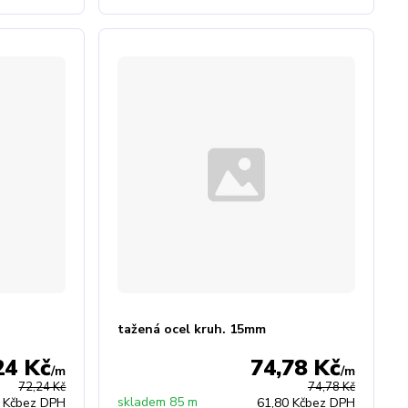
tažená ocel kruh. 15mm
24 Kč
74,78 Kč
/
m
/
m
72,24 Kč
74,78 Kč
skladem 85 m
 Kč
bez DPH
61,80 Kč
bez DPH