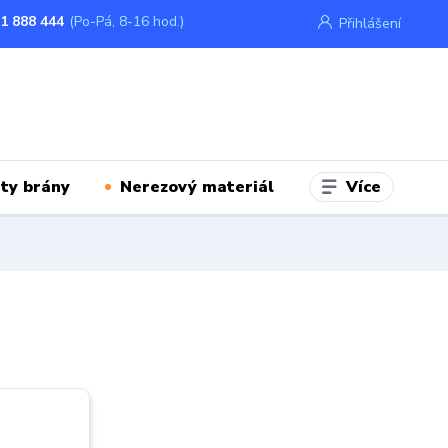
1 888 444
(Po-Pá, 8-16 hod.)
Přihlášení
Více
ty brány
Nerezový materiál