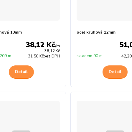
uhová 10mm
ocel kruhová 12mm
38,12 Kč
51,
/
m
38,12 Kč
 209 m
skladem 90 m
31,50 Kč
bez DPH
42,20
Detail
Detail