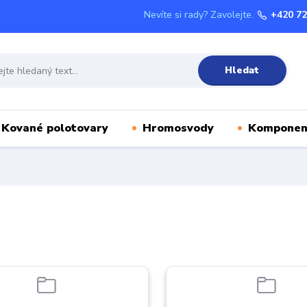
Nevíte si rady? Zavolejte.
+420 72
Hledat
Kované polotovary
Hromosvody
Komponen
e