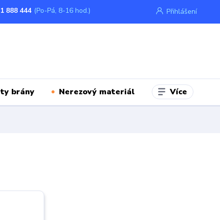
1 888 444
(Po-Pá, 8-16 hod.)
Přihlášení
Více
ty brány
Nerezový materiál