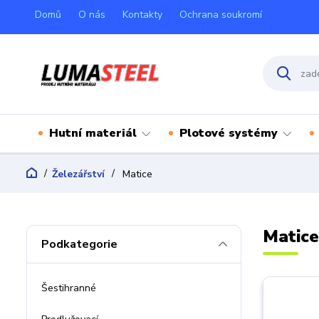
Domů
O nás
Kontakty
Ochrana soukromí
Hutní materiál
Plotové systémy
Železářství
Matice
Matic
Podkategorie
Šestihranné