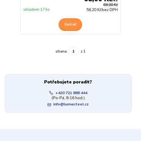
68,00 Kč
skladem 17 ks
56,20 Kč
bez DPH
Detail
strana
z 1
Potřebujete poradit?
+420 721 888 444
(Po-Pá, 8-16 hod.)
info@lumasteel.cz