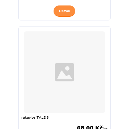
Detail
rukavice TALE 8
68,00 Kč
/
ks