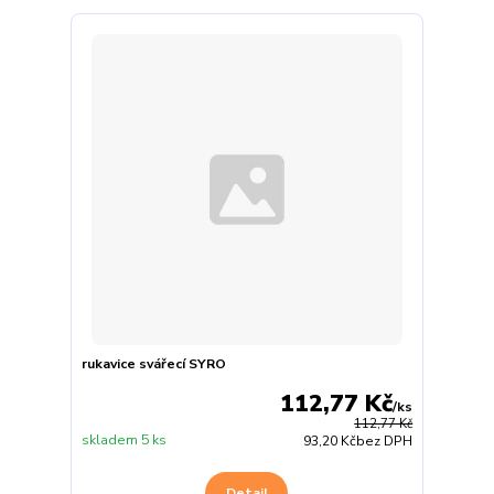
rukavice svářecí SYRO
112,77 Kč
/
ks
112,77 Kč
skladem 5 ks
93,20 Kč
bez DPH
Detail