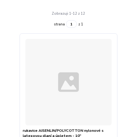
Zobrazuji 1-12 z 12
strana
z 1
rukavice AISENLIN/POLYCOTTON nylonové s
latexovou dlaní a úpletem - 10"