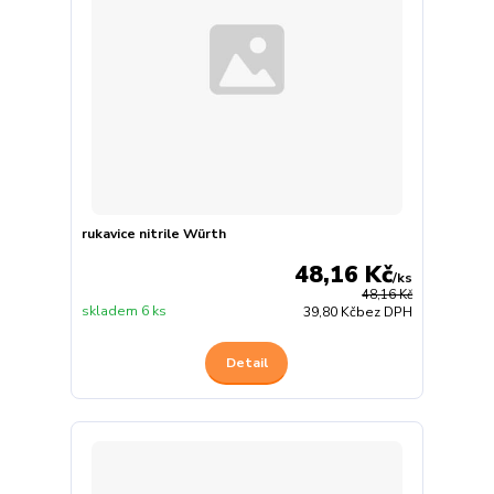
rukavice nitrile Würth
48,16 Kč
/
ks
48,16 Kč
skladem 6 ks
39,80 Kč
bez DPH
Detail