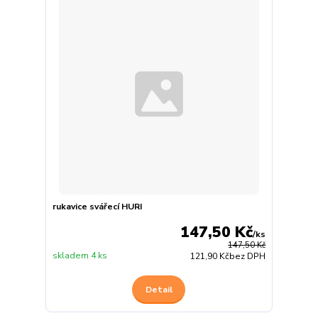
rukavice svářecí HURI
147,50 Kč
/
ks
147,50 Kč
skladem 4 ks
121,90 Kč
bez DPH
Detail