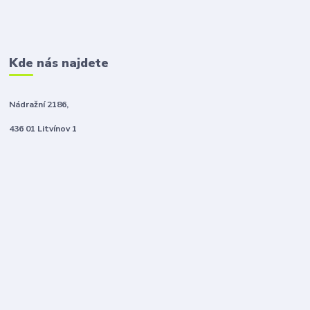
Kde nás najdete
Nádražní 2186,
436 01 Litvínov 1