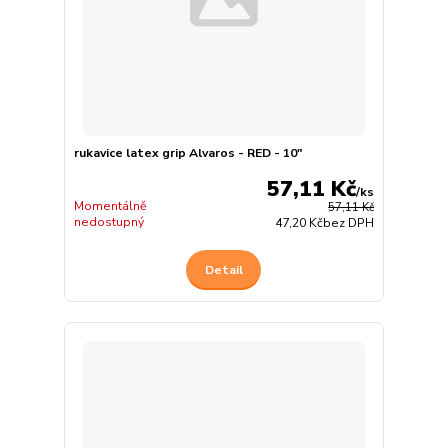
rukavice latex grip Alvaros - RED - 10"
57,11 Kč
/
ks
Momentálně
57,11 Kč
nedostupný
47,20 Kč
bez DPH
Detail