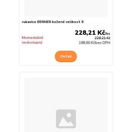
rukavice BERNER kožené velikost 9
228,21 Kč
/
ks
Momentálně
228,21 Kč
nedostupný
188,60 Kč
bez DPH
Detail