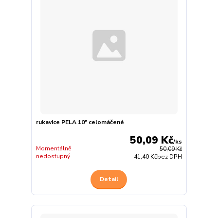
rukavice PELA 10" celomáčené
50,09 Kč
/
ks
Momentálně
50,09 Kč
nedostupný
41,40 Kč
bez DPH
Detail