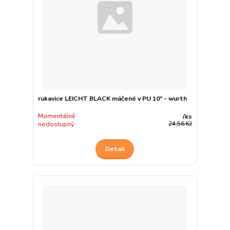
rukavice LEICHT BLACK máčené v PU 10" - wurth
Momentálně
/
ks
nedostupný
24,56 Kč
Detail