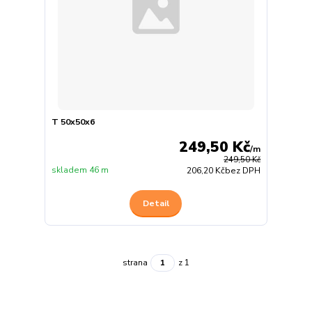
T 50x50x6
249,50 Kč
/
m
249,50 Kč
skladem 46 m
206,20 Kč
bez DPH
Detail
strana
z 1