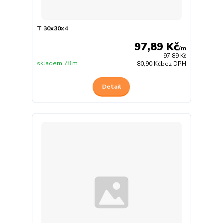
T 30x30x4
97,89 Kč
/
m
97,89 Kč
skladem 78 m
80,90 Kč
bez DPH
Detail