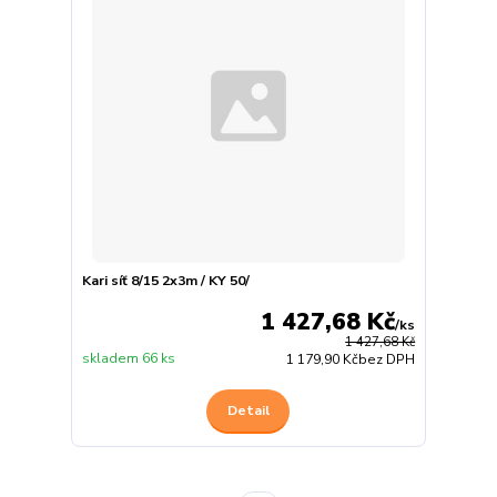
Kari síť 8/15 2x3m / KY 50/
1 427,68 Kč
/
ks
1 427,68 Kč
skladem 66 ks
1 179,90 Kč
bez DPH
Detail