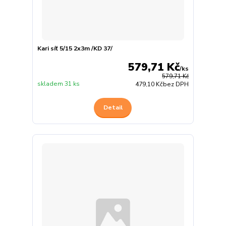
Kari síť 5/15 2x3m /KD 37/
579,71 Kč
/
ks
579,71 Kč
skladem 31 ks
479,10 Kč
bez DPH
Detail