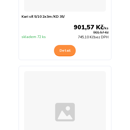
Kari síť 5/10 2x3m /KD 35/
901,57 Kč
/
ks
901,57 Kč
skladem 72 ks
745,10 Kč
bez DPH
Detail