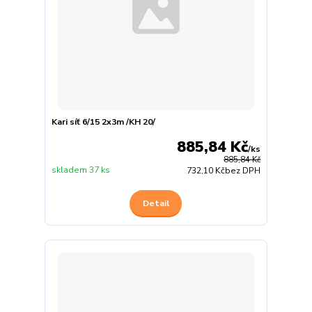
Kari síť 6/15 2x3m /KH 20/
885,84 Kč
/
ks
885,84 Kč
skladem 37 ks
732,10 Kč
bez DPH
Detail