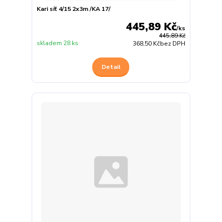
Kari síť 4/15 2x3m /KA 17/
445,89 Kč
/
ks
445,89 Kč
skladem 28 ks
368,50 Kč
bez DPH
Detail