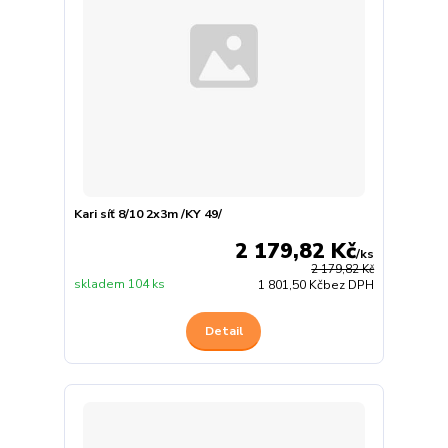
Kari síť 8/10 2x3m /KY 49/
2 179,82 Kč
/
ks
2 179,82 Kč
skladem 104 ks
1 801,50 Kč
bez DPH
Detail