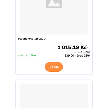
plochá ocel 250x10
1 015,19 Kč
/
m
1 015,19 Kč
skladem 6 m
839,00 Kč
bez DPH
Detail