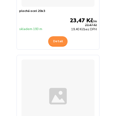
plochá ocel 20x3
23,47 Kč
/
m
23,47 Kč
skladem 193 m
19,40 Kč
bez DPH
Detail