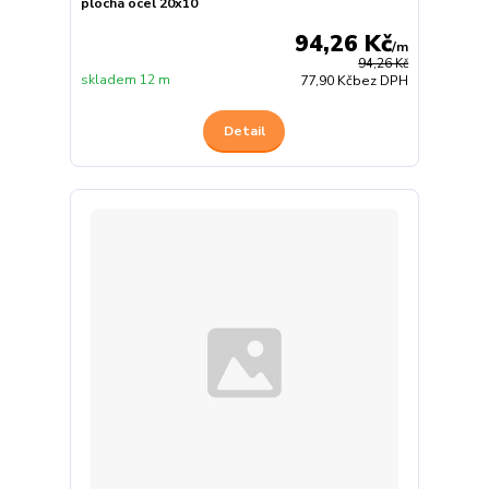
plochá ocel 20x10
94,26 Kč
/
m
94,26 Kč
skladem 12 m
77,90 Kč
bez DPH
Detail