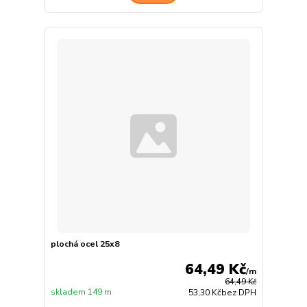
plochá ocel 25x8
64,49 Kč
/
m
64,49 Kč
skladem 149 m
53,30 Kč
bez DPH