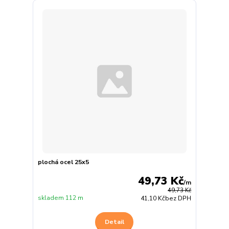
plochá ocel 25x5
49,73 Kč
/
m
49,73 Kč
skladem 112 m
41,10 Kč
bez DPH
Detail