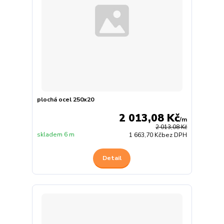
plochá ocel 250x20
2 013,08 Kč
/
m
2 013,08 Kč
skladem 6 m
1 663,70 Kč
bez DPH
Detail