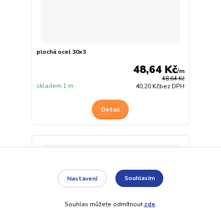
plochá ocel 30x3
48,64 Kč
/
m
48,64 Kč
skladem 1 m
40,20 Kč
bez DPH
Detail
Souhlasím
Nastavení
Souhlas můžete odmítnout
zde
.