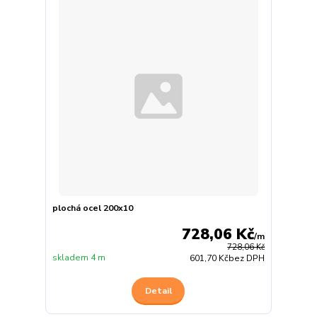
plochá ocel 200x10
728,06 Kč
/
m
728,06 Kč
skladem 4 m
601,70 Kč
bez DPH
Detail