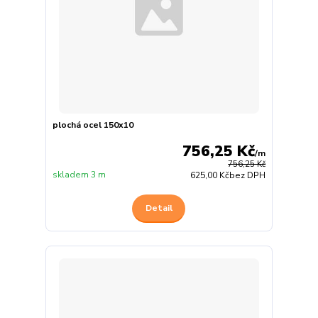
plochá ocel 150x10
756,25 Kč
/
m
756,25 Kč
skladem 3 m
625,00 Kč
bez DPH
Detail