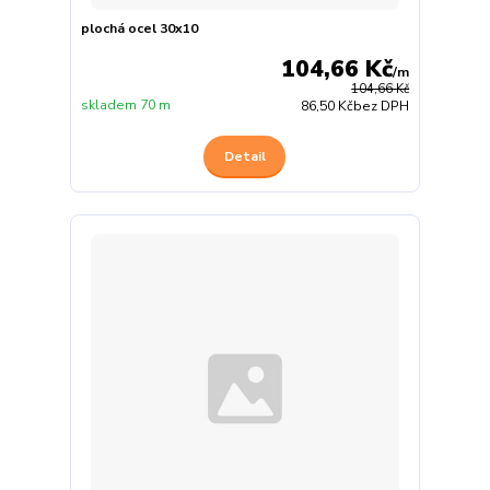
plochá ocel 30x10
104,66 Kč
/
m
104,66 Kč
skladem 70 m
86,50 Kč
bez DPH
Detail