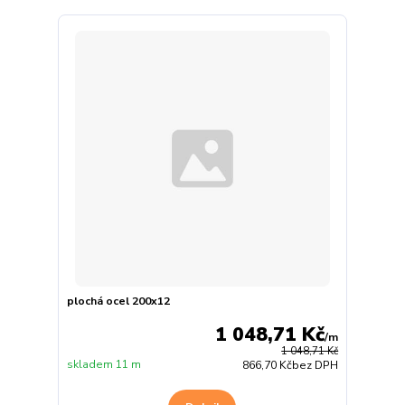
plochá ocel 200x12
1 048,71 Kč
/
m
1 048,71 Kč
skladem 11 m
866,70 Kč
bez DPH