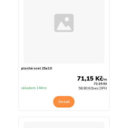
plochá ocel 25x10
71,15 Kč
/
m
71,15 Kč
skladem 144 m
58,80 Kč
bez DPH
Detail