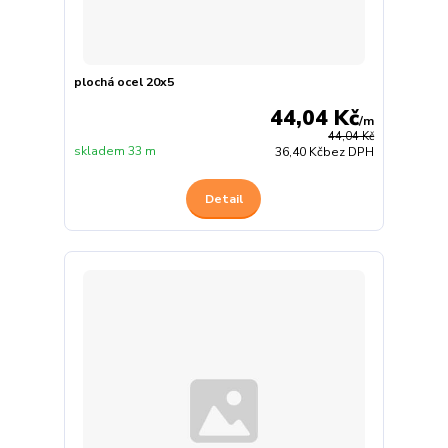
plochá ocel 20x5
44,04 Kč
/
m
44,04 Kč
skladem 33 m
36,40 Kč
bez DPH
Detail