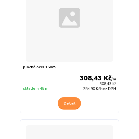
plochá ocel 150x5
308,43 Kč
/
m
308,43 Kč
skladem 48 m
254,90 Kč
bez DPH
Detail