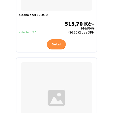
plochá ocel 120x10
515,70 Kč
/
m
515,70 Kč
skladem 27 m
426,20 Kč
bez DPH
Detail