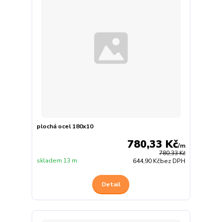
plochá ocel 180x10
780,33 Kč
/
m
780,33 Kč
skladem 13 m
644,90 Kč
bez DPH
Detail