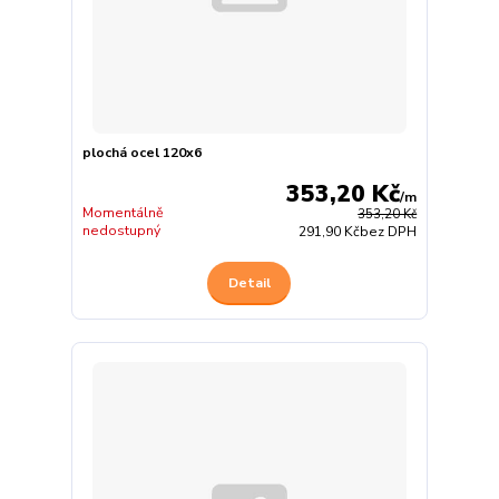
plochá ocel 120x6
353,20 Kč
/
m
Momentálně
353,20 Kč
nedostupný
291,90 Kč
bez DPH
Detail