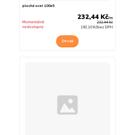
plochá ocel 100x5
232,44 Kč
/
m
Momentálně
232,44 Kč
nedostupný
192,10 Kč
bez DPH
Detail