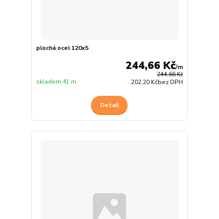
plochá ocel 120x5
244,66 Kč
/
m
244,66 Kč
skladem 41 m
202,20 Kč
bez DPH
Detail