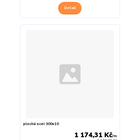
Detail
plochá ocel 300x10
1 174,31 Kč
/
m