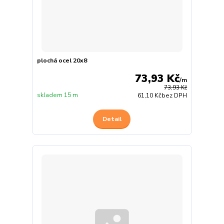
plochá ocel 20x8
73,93 Kč
/
m
73,93 Kč
skladem 15 m
61,10 Kč
bez DPH
Detail