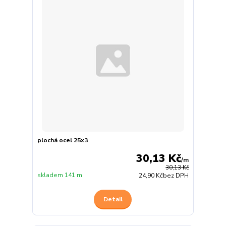
plochá ocel 25x3
30,13 Kč
/
m
30,13 Kč
skladem 141 m
24,90 Kč
bez DPH
Detail