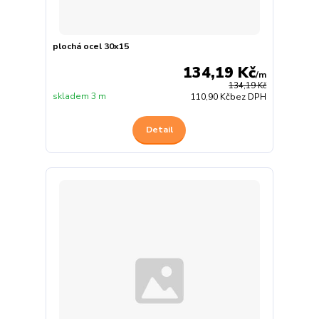
plochá ocel 30x15
134,19 Kč
/
m
134,19 Kč
skladem 3 m
110,90 Kč
bez DPH
Detail