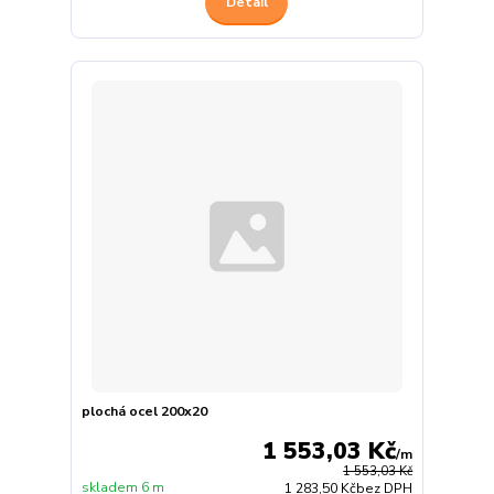
Detail
plochá ocel 200x20
1 553,03 Kč
/
m
1 553,03 Kč
skladem 6 m
1 283,50 Kč
bez DPH