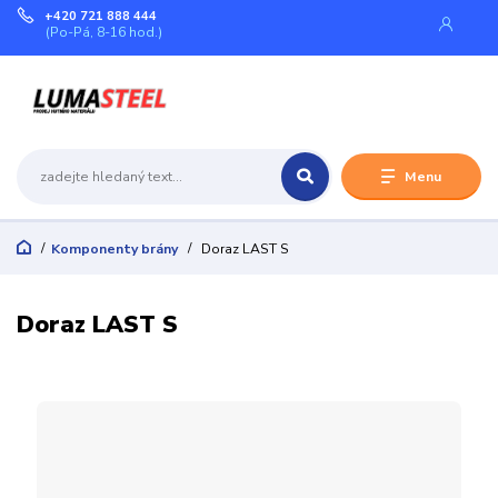
+420 721 888 444
(Po-Pá, 8-16 hod.)
Menu
Komponenty brány
Doraz LAST S
Doraz LAST S