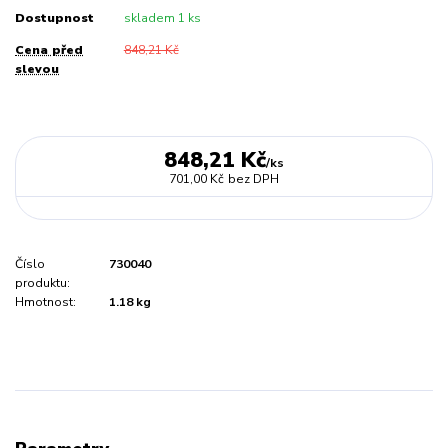
Dostupnost
skladem 1 ks
Cena před
848,21 Kč
slevou
848,21 Kč
/
ks
701,00 Kč
bez DPH
Číslo
730040
produktu:
Hmotnost:
1.18 kg