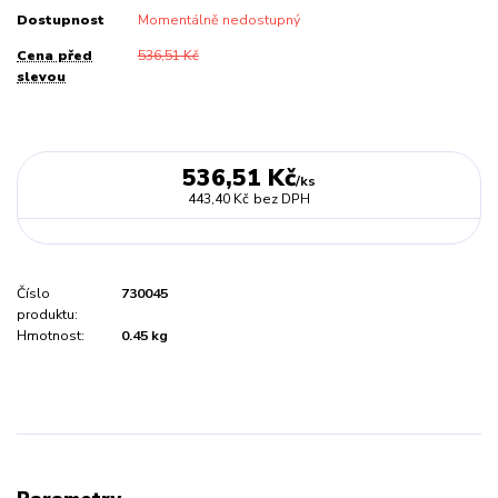
Dostupnost
Momentálně nedostupný
Cena před
536,51 Kč
slevou
536,51 Kč
/
ks
443,40 Kč
bez DPH
Číslo
730045
produktu:
Hmotnost:
0.45 kg