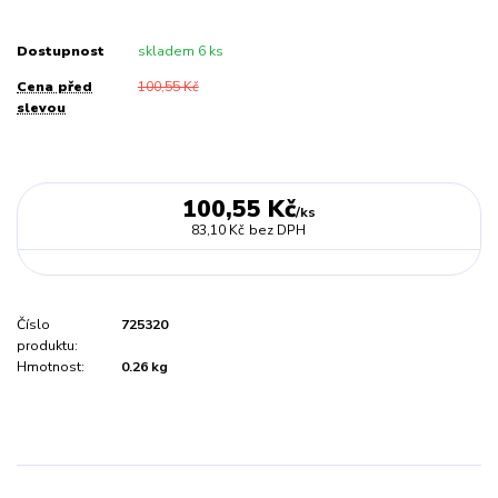
Dostupnost
skladem 6 ks
Cena před
100,55 Kč
slevou
100,55 Kč
/
ks
83,10 Kč
bez DPH
Číslo
725320
produktu:
Hmotnost:
0.26 kg