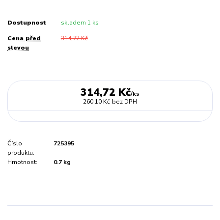
Dostupnost
skladem 1 ks
Cena před
314,72 Kč
slevou
314,72 Kč
/
ks
260,10 Kč
bez DPH
Číslo
725395
produktu:
Hmotnost:
0.7 kg