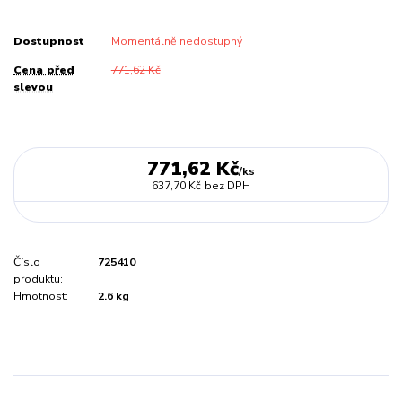
Dostupnost
Momentálně nedostupný
Cena před
771,62 Kč
slevou
771,62 Kč
/
ks
637,70 Kč
bez DPH
Číslo
725410
produktu:
Hmotnost:
2.6 kg