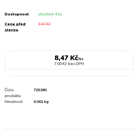
Dostupnost
skladem 4 ks
Cena před
8,47 Kč
slevou
8,47 Kč
/
ks
7,00 Kč
bez DPH
Číslo
725380
produktu:
Hmotnost:
0.002 kg