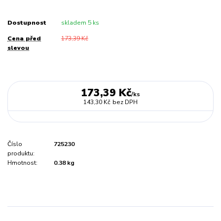
Dostupnost
skladem 5 ks
Cena před
173,39 Kč
slevou
173,39 Kč
/
ks
143,30 Kč
bez DPH
Číslo
725230
produktu:
Hmotnost:
0.38 kg