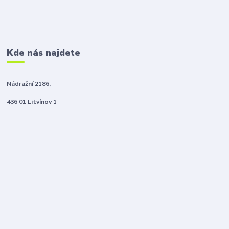
Kde nás najdete
Nádražní 2186,
436 01 Litvínov 1