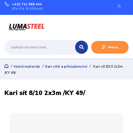
+420 721 888 444
(Po-Pá, 8-16 hod.)
Menu
Hutní materiál
Kari sítě a příslušenství
Kari síť 8/10 2x3m
/KY 49/
Kari síť 8/10 2x3m /KY 49/