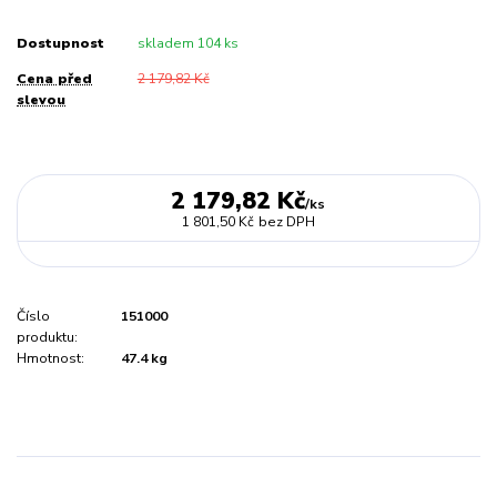
Dostupnost
skladem 104 ks
Cena před
2 179,82 Kč
slevou
2 179,82 Kč
/
ks
1 801,50 Kč
bez DPH
Číslo
151000
produktu:
Hmotnost:
47.4 kg