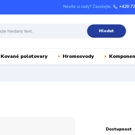
Nevíte si rady? Zavolejte.
+420 72
Hledat
Kované polotovary
Hromosvody
Komponen
Dostupnost