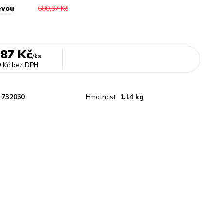
evou
680,87 Kč
,87 Kč
/
ks
 Kč
bez DPH
732060
Hmotnost:
1.14 kg