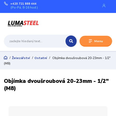
+420 721 888 444
(Po-Pá, 8-16 hod.)
Menu
Železářství
Ostatní
Objímka dvoušroubová 20-23mm - 1/2"
(M8)
Objímka dvoušroubová 20-23mm - 1/2"
(M8)