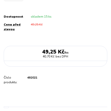
Dostupnost
skladem 15 ks
Cena před
49,25 Kč
slevou
49,25 Kč
/
ks
40,70 Kč
bez DPH
Číslo
492021
produktu: