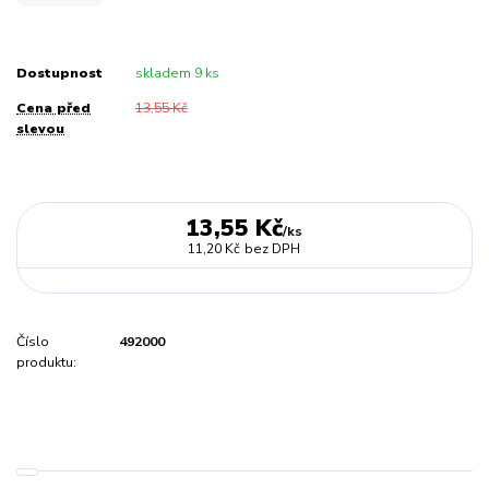
Dostupnost
skladem 9 ks
Cena před
13,55 Kč
slevou
13,55 Kč
/
ks
11,20 Kč
bez DPH
Číslo
492000
produktu: