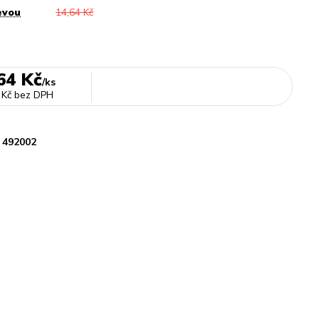
evou
14,64 Kč
64 Kč
/
ks
 Kč
bez DPH
492002