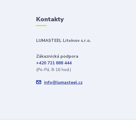
Kontakty
LUMASTEEL Litvínov s.r.o.
Zákaznická podpora
+420 721 888 444
(Po-Pá, 8-16 hod.)
info@lumasteel.cz