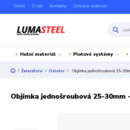
Domů
O nás
Kontakty
Ochrana soukromí
Hutní materiál
Plotové systémy
Železářství
Ostatní
Objímka jednošroubová 25-30mm
Objímka jednošroubová 25-30mm -