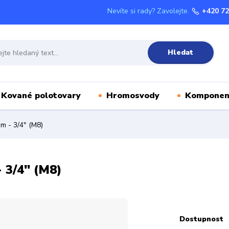
Nevíte si rady? Zavolejte.
+420 72
Hledat
Kované polotovary
Hromosvody
Komponen
 - 3/4" (M8)
 3/4" (M8)
Dostupnost