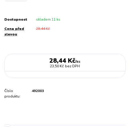
Dostupnost
skladem 11 ks
Cena před
28,44 Kč
slevou
28,44 Kč
/
ks
23,50 Kč
bez DPH
Číslo
492003
produktu: