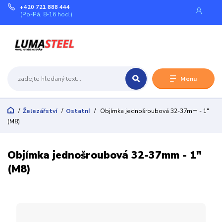
+420 721 888 444
(Po-Pá, 8-16 hod.)
Menu
Železářství
Ostatní
Objímka jednošroubová 32-37mm - 1"
(M8)
Objímka jednošroubová 32-37mm - 1"
(M8)