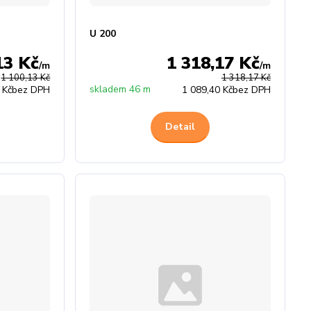
U 200
13 Kč
1 318,17 Kč
/
m
/
m
1 100,13 Kč
1 318,17 Kč
skladem 46 m
 Kč
bez DPH
1 089,40 Kč
bez DPH
Detail