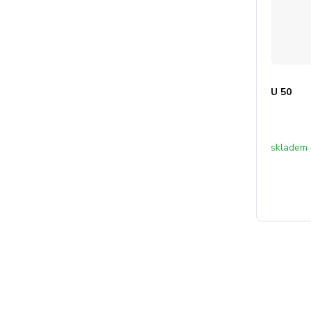
U 50
skladem