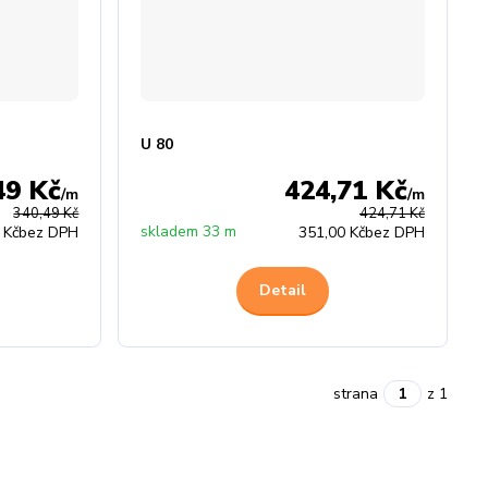
U 80
49 Kč
424,71 Kč
/
m
/
m
340,49 Kč
424,71 Kč
skladem 33 m
 Kč
bez DPH
351,00 Kč
bez DPH
Detail
strana
z 1