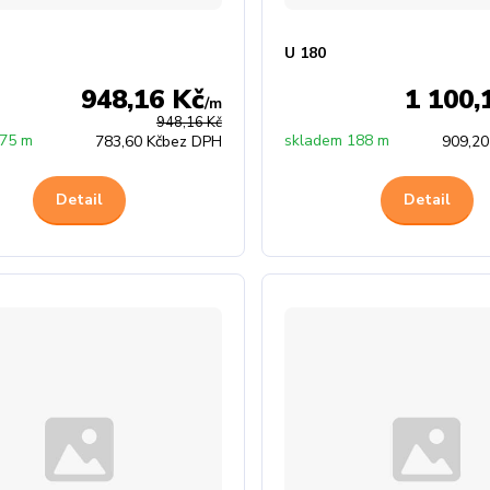
U 180
948,16 Kč
1 100,
/
m
948,16 Kč
 75 m
skladem 188 m
783,60 Kč
bez DPH
909,20
Detail
Detail