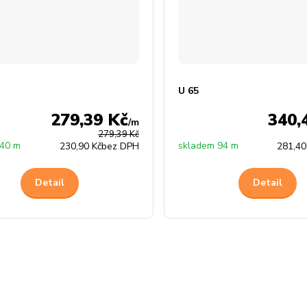
U 65
279,39 Kč
340,
/
m
279,39 Kč
 40 m
skladem 94 m
230,90 Kč
bez DPH
281,40
Detail
Detail