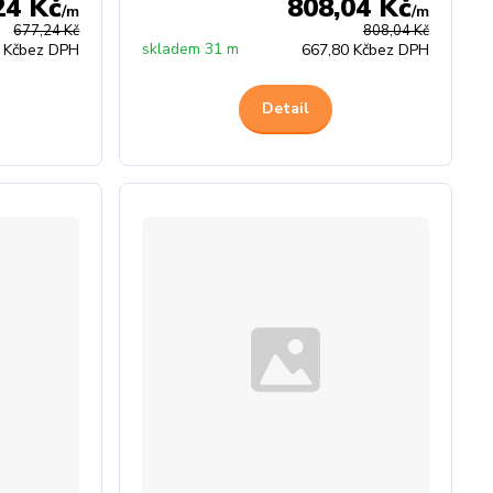
24 Kč
808,04 Kč
/
m
/
m
677,24 Kč
808,04 Kč
skladem 31 m
 Kč
bez DPH
667,80 Kč
bez DPH
Detail