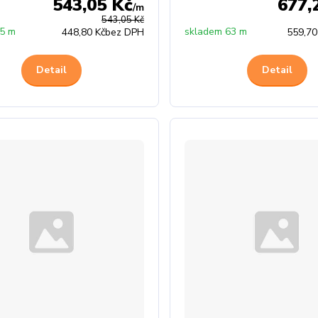
543,05 Kč
677,
/
m
543,05 Kč
 5 m
skladem 63 m
448,80 Kč
bez DPH
559,70
Detail
Detail