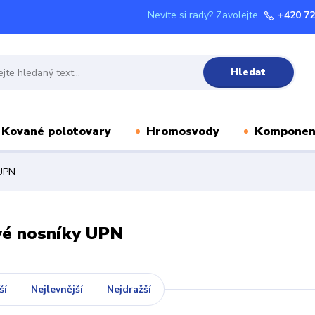
Nevíte si rady? Zavolejte.
+420 72
Hledat
Kované polotovary
Hromosvody
Komponen
UPN
vé nosníky UPN
ší
Nejlevnější
Nejdražší