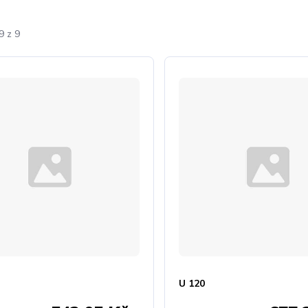
9 z 9
U 120