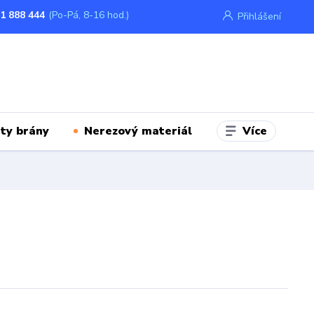
1 888 444
(Po-Pá, 8-16 hod.)
Přihlášení
Více
ty brány
Nerezový materiál