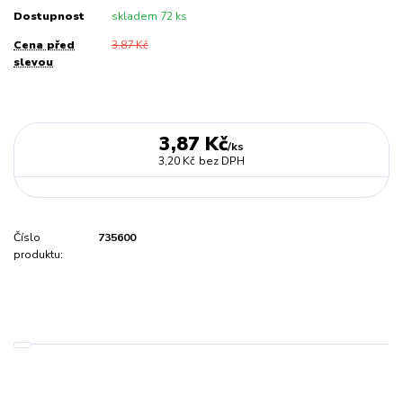
Dostupnost
skladem 72 ks
Cena před
3,87 Kč
slevou
3,87 Kč
/
ks
3,20 Kč
bez DPH
Číslo
735600
produktu: