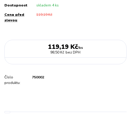
Dostupnost
skladem 4 ks
Cena před
119,19 Kč
slevou
119,19 Kč
/
ks
98,50 Kč
bez DPH
Číslo
750002
produktu: