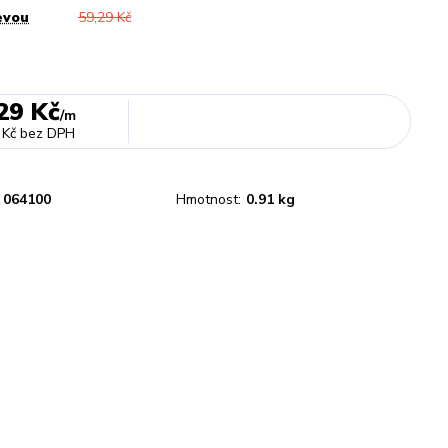
evou
59,29 Kč
29 Kč
/
m
 Kč
bez DPH
064100
Hmotnost:
0.91 kg