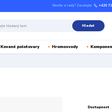
Nevíte si rady? Zavolejte.
+420 72
Hledat
Kované polotovary
Hromosvody
Komponen
Dostupnost