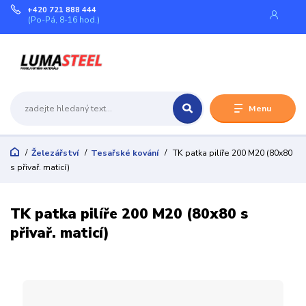
+420 721 888 444
(Po-Pá, 8-16 hod.)
Menu
Železářství
Tesařské kování
TK patka pilíře 200 M20 (80x80
s přivař. maticí)
TK patka pilíře 200 M20 (80x80 s
přivař. maticí)