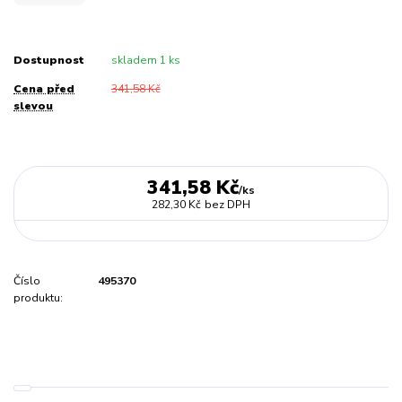
Dostupnost
skladem 1 ks
Cena před
341,58 Kč
slevou
341,58 Kč
/
ks
282,30 Kč
bez DPH
Číslo
495370
produktu: