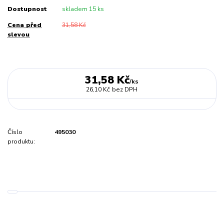
Dostupnost
skladem 15 ks
Cena před
31,58 Kč
slevou
31,58 Kč
/
ks
26,10 Kč
bez DPH
Číslo
495030
produktu: