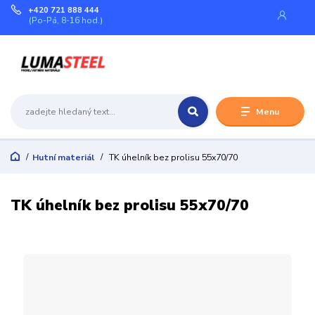
+420 721 888 444
(Po-Pá, 8-16 hod.)
Menu
Hutní materiál
TK úhelník bez prolisu 55x70/70
TK úhelník bez prolisu 55x70/70