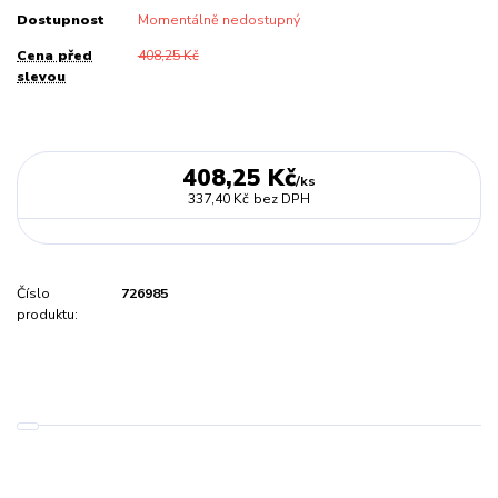
Dostupnost
Momentálně nedostupný
Cena před
408,25 Kč
slevou
408,25 Kč
/
ks
337,40 Kč
bez DPH
Číslo
726985
produktu: