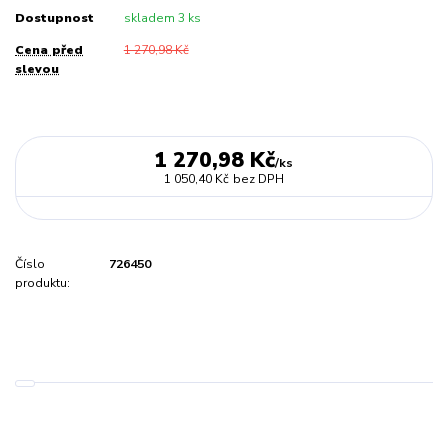
Dostupnost
skladem 3 ks
Cena před
1 270,98 Kč
slevou
1 270,98 Kč
/
ks
1 050,40 Kč
bez DPH
Číslo
726450
produktu: