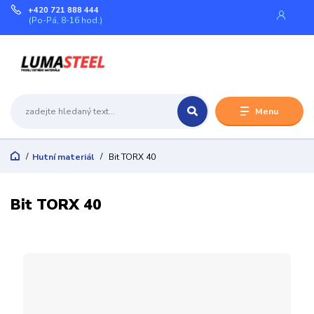
+420 721 888 444
(Po-Pá, 8-16 hod.)
Menu
Hutní materiál
Bit TORX 40
Bit TORX 40