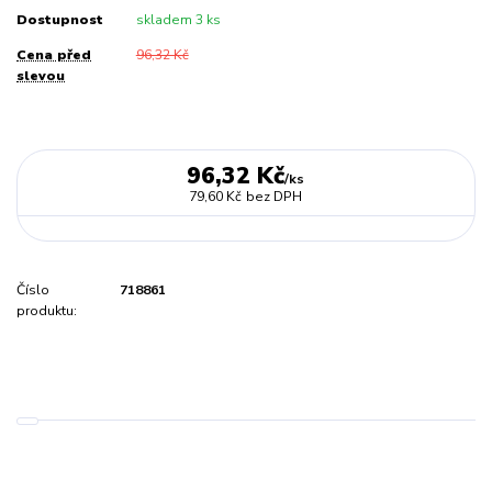
Dostupnost
skladem 3 ks
Cena před
96,32 Kč
slevou
96,32 Kč
/
ks
79,60 Kč
bez DPH
Číslo
718861
produktu: