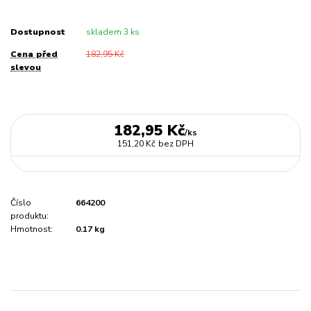
Dostupnost
skladem 3 ks
Cena před
182,95 Kč
slevou
182,95 Kč
/
ks
151,20 Kč
bez DPH
Číslo
664200
produktu:
Hmotnost:
0.17 kg