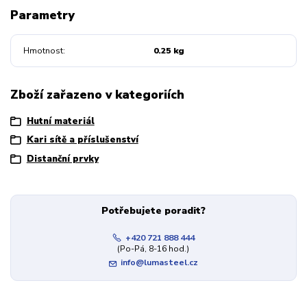
Parametry
Hmotnost
0.25 kg
Zboží zařazeno v kategoriích
Hutní materiál
Kari sítě a příslušenství
Distanční prvky
Potřebujete poradit?
+420 721 888 444
(Po-Pá, 8-16 hod.)
info@lumasteel.cz