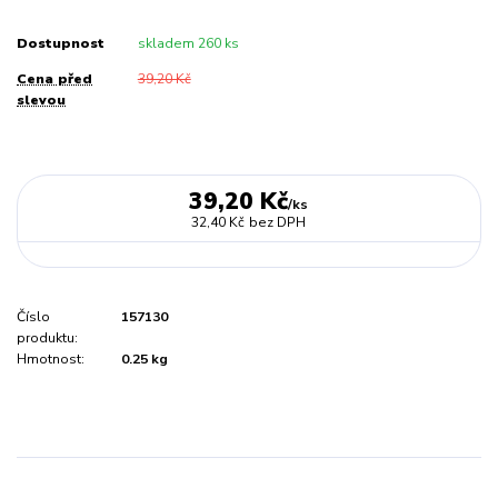
Dostupnost
skladem 260 ks
Cena před
39,20 Kč
slevou
39,20 Kč
/
ks
32,40 Kč
bez DPH
Číslo
157130
produktu:
Hmotnost:
0.25 kg