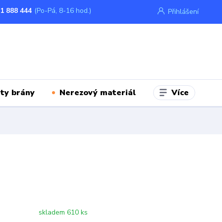
1 888 444
(Po-Pá, 8-16 hod.)
Přihlášení
Více
ty brány
Nerezový materiál
skladem 610 ks