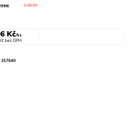
evou
2,06 Kč
06 Kč
/
ks
Kč
bez DPH
157640