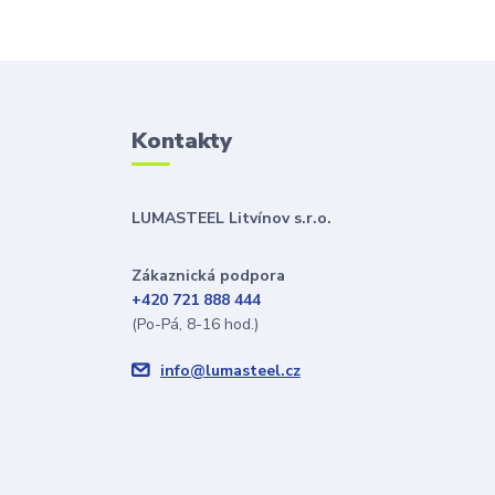
Kontakty
LUMASTEEL Litvínov s.r.o.
Zákaznická podpora
+420 721 888 444
(Po-Pá, 8-16 hod.)
info@lumasteel.cz