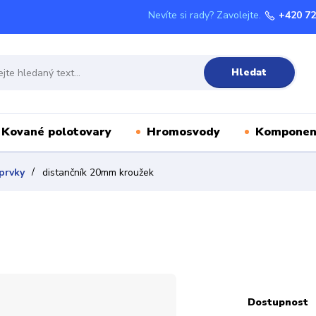
Nevíte si rady? Zavolejte.
+420 72
Hledat
Kované polotovary
Hromosvody
Komponen
prvky
distančník 20mm kroužek
Dostupnost