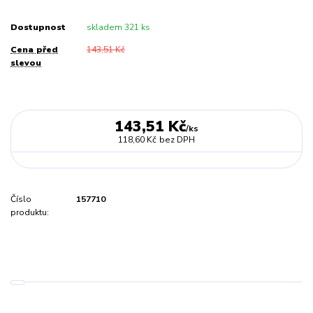
Dostupnost
skladem 321 ks
Cena před
143,51 Kč
slevou
143,51 Kč
/
ks
118,60 Kč
bez DPH
Číslo
157710
produktu: