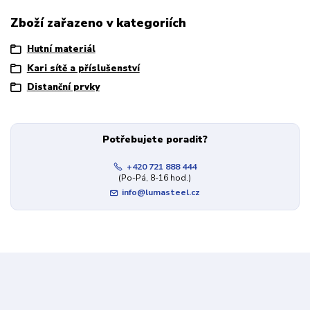
Zboží zařazeno v kategoriích
Hutní materiál
Kari sítě a příslušenství
Distanční prvky
Potřebujete poradit?
+420 721 888 444
(Po-Pá, 8-16 hod.)
info@lumasteel.cz