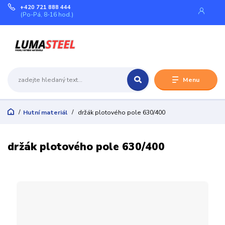
+420 721 888 444
(Po-Pá, 8-16 hod.)
Menu
Hutní materiál
držák plotového pole 630/400
držák plotového pole 630/400