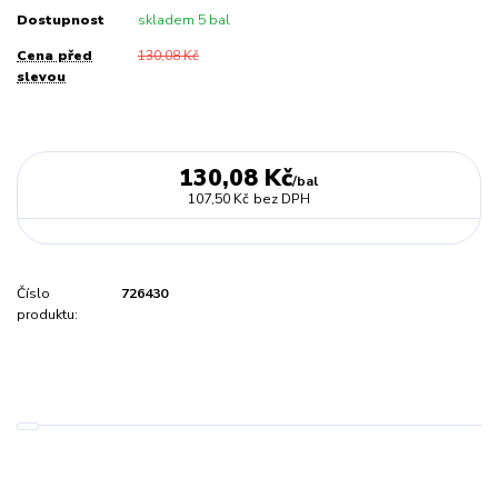
Dostupnost
skladem 5 bal
Cena před
130,08 Kč
slevou
130,08 Kč
/
bal
107,50 Kč
bez DPH
Číslo
726430
produktu: