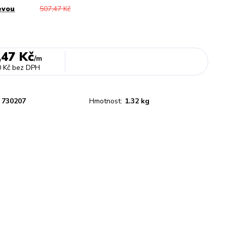
evou
507,47 Kč
,47 Kč
/
m
 Kč
bez DPH
730207
Hmotnost:
1.32 kg