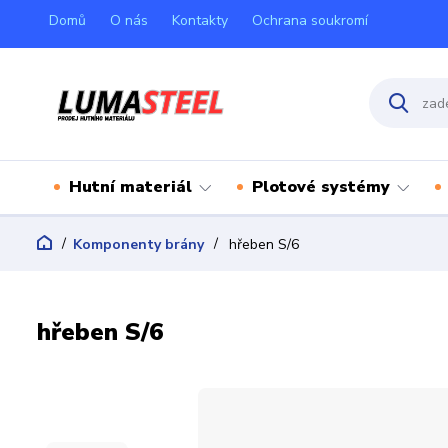
Domů
O nás
Kontakty
Ochrana soukromí
Hutní materiál
Plotové systémy
Komponenty brány
hřeben S/6
hřeben S/6