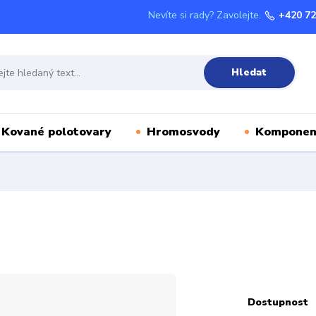
Nevíte si rady? Zavolejte.
+420 72
Hledat
Kované polotovary
Hromosvody
Komponen
Dostupnost