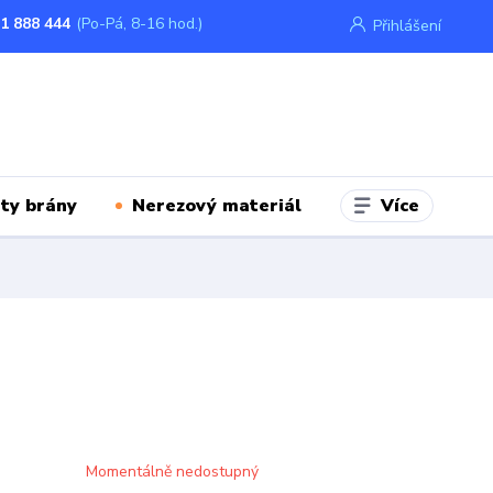
1 888 444
(Po-Pá, 8-16 hod.)
Přihlášení
Více
ty brány
Nerezový materiál
Momentálně nedostupný