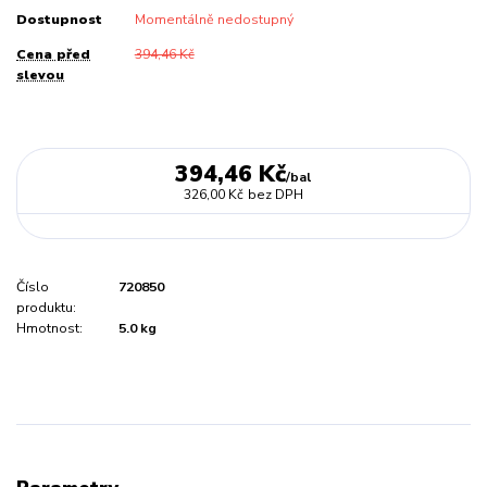
Dostupnost
Momentálně nedostupný
Cena před
394,46 Kč
slevou
394,46 Kč
/
bal
326,00 Kč
bez DPH
Číslo
720850
produktu:
Hmotnost:
5.0 kg