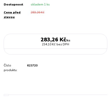
Dostupnost
skladem 1 ks
Cena před
283,26 Kč
slevou
283,26 Kč
/
ks
234,10 Kč
bez DPH
Číslo
623720
produktu: