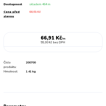
Dostupnost
skladem 464 m
Cena před
66,91 Kč
slevou
66,91 Kč
/
m
55,30 Kč
bez DPH
Číslo
200700
produktu:
Hmotnost:
1.41 kg