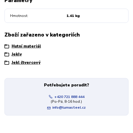
Parametry
Hmotnost
1.41 kg
Zboží zařazeno v kategoriích
Hutní materiál
Jekly
Jekl čtvercový
Potřebujete poradit?
+420 721 888 444
(Po-Pá, 8-16 hod.)
info@lumasteel.cz