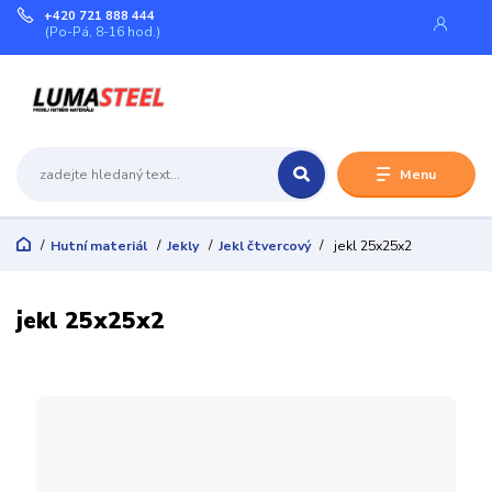
+420 721 888 444
(Po-Pá, 8-16 hod.)
Menu
Hutní materiál
Jekly
Jekl čtvercový
jekl 25x25x2
jekl 25x25x2