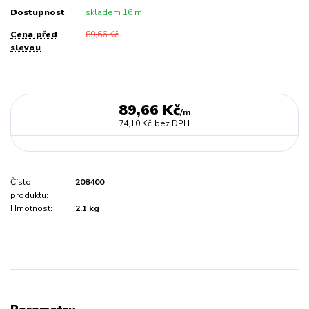
Dostupnost
skladem 16 m
Cena před
89,66 Kč
slevou
89,66 Kč
/
m
74,10 Kč
bez DPH
Číslo
208400
produktu:
Hmotnost:
2.1 kg