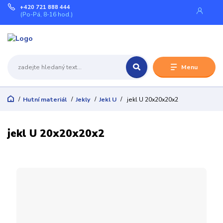
+420 721 888 444
(Po-Pá, 8-16 hod.)
Menu
Hutní materiál
Jekly
Jekl U
jekl U 20x20x20x2
jekl U 20x20x20x2