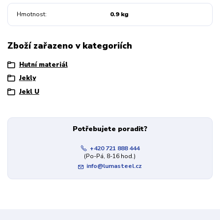
Hmotnost
0.9 kg
Zboží zařazeno v kategoriích
Hutní materiál
Jekly
Jekl U
Potřebujete poradit?
+420 721 888 444
(Po-Pá, 8-16 hod.)
info@lumasteel.cz