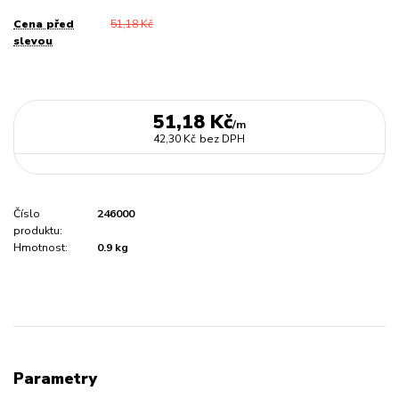
Cena před
51,18 Kč
slevou
51,18 Kč
/
m
42,30 Kč
bez DPH
Číslo
246000
produktu:
Hmotnost:
0.9 kg
Parametry