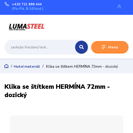
+420 721 888 444
(Po-Pá, 8-16 hod.)
Menu
Hutní materiál
Klika se štítkem HERMÍNA 72mm - dozický
Klika se štítkem HERMÍNA 72mm -
dozický