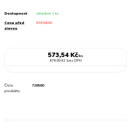
Dostupnost
skladem 1 ks
Cena před
573,54 Kč
slevou
573,54 Kč
/
ks
474,00 Kč
bez DPH
Číslo
728580
produktu: