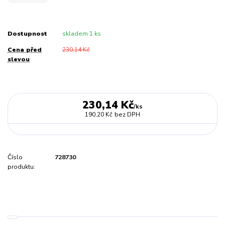
Dostupnost
skladem 1 ks
Cena před
230,14 Kč
slevou
230,14 Kč
/
ks
190,20 Kč
bez DPH
Číslo
728730
produktu: