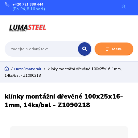
+420 721 888 444
(Po-Pá, 8-16 hod.)
Menu
Hutní materiál
klínky montážní dřevěné 100x25x16-1mm,
14ks/bal - Z1090218
klínky montážní dřevěné 100x25x16-
1mm, 14ks/bal - Z1090218