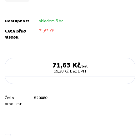
Dostupnost
skladem 5 bal
Cena před
71,63 Kč
slevou
71,63 Kč
/
bal
59,20 Kč
bez DPH
Číslo
520080
produktu: