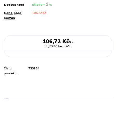
Dostupnost
skladem 2 ks
Cena před
106,72 Kč
slevou
106,72 Kč
/
ks
88,20 Kč
bez DPH
Číslo
733154
produktu: