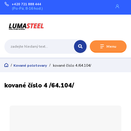
+420 721 888 444
(Po-Pá, 8-16 hod.)
Menu
Kované polotovary
kované číslo 4 /64.104/
kované číslo 4 /64.104/