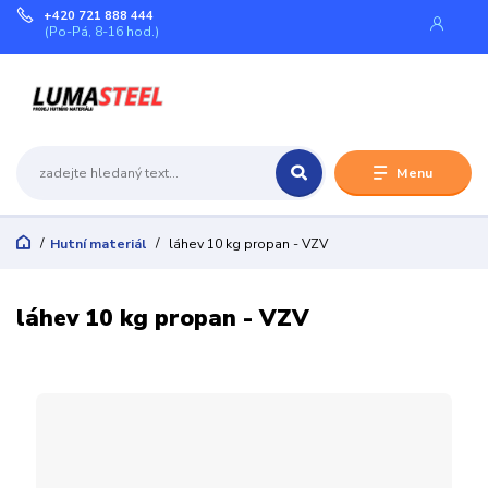
+420 721 888 444
(Po-Pá, 8-16 hod.)
Menu
Hutní materiál
láhev 10 kg propan - VZV
láhev 10 kg propan - VZV