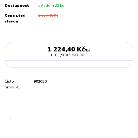
Dostupnost
skladem 23 ks
Cena před
1 224,40 Kč
slevou
1 224,40 Kč
/
ks
1 011,90 Kč
bez DPH
Číslo
902030
produktu: