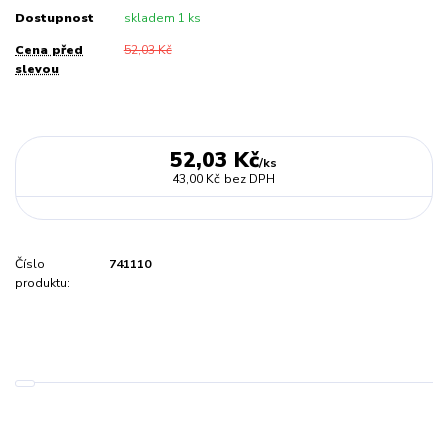
Dostupnost
skladem 1 ks
Cena před
52,03 Kč
slevou
52,03 Kč
/
ks
43,00 Kč
bez DPH
Číslo
741110
produktu: