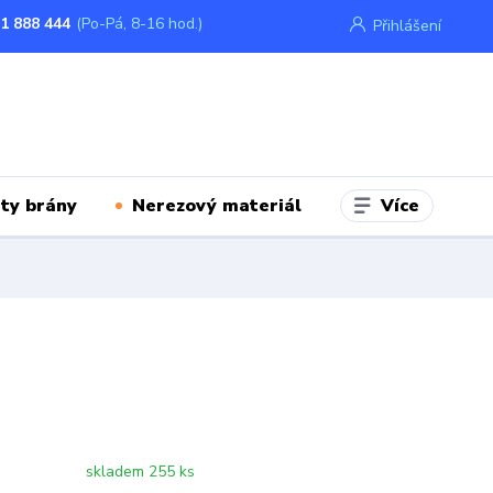
1 888 444
(Po-Pá, 8-16 hod.)
Přihlášení
Více
ty brány
Nerezový materiál
skladem 255 ks