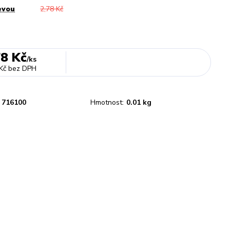
evou
2,78 Kč
78 Kč
/
ks
Kč
bez DPH
716100
Hmotnost:
0.01 kg