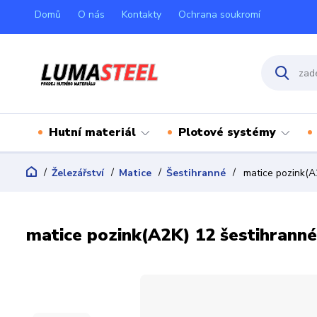
Domů
O nás
Kontakty
Ochrana soukromí
Hutní materiál
Plotové systémy
Železářství
Matice
Šestihranné
matice pozink(A
matice pozink(A2K) 12 šestihranné