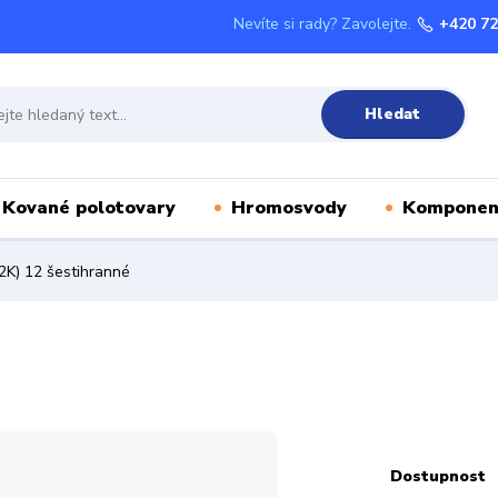
Nevíte si rady? Zavolejte.
+420 72
Hledat
Kované polotovary
Hromosvody
Komponen
2K) 12 šestihranné
Dostupnost