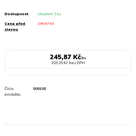
Dostupnost
skladem 2 ks
Cena před
245,87 Kč
slevou
245,87 Kč
/
ks
203,20 Kč
bez DPH
Číslo
500100
produktu: