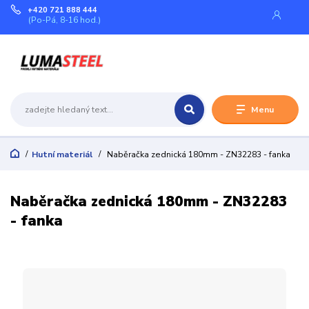
+420 721 888 444
(Po-Pá, 8-16 hod.)
Menu
Hutní materiál
Naběračka zednická 180mm - ZN32283 - fanka
Naběračka zednická 180mm - ZN32283
- fanka