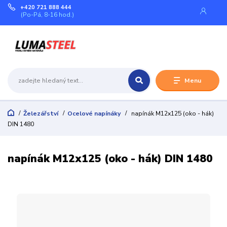
+420 721 888 444
(Po-Pá, 8-16 hod.)
Menu
Železářství
Ocelové napínáky
napínák M12x125 (oko - hák)
DIN 1480
napínák M12x125 (oko - hák) DIN 1480