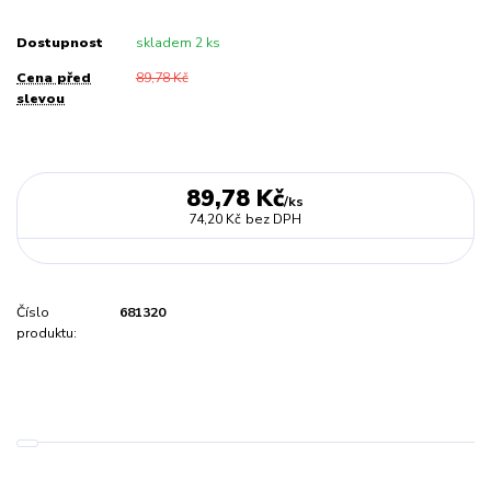
Dostupnost
skladem 2 ks
Cena před
89,78 Kč
slevou
89,78 Kč
/
ks
74,20 Kč
bez DPH
Číslo
681320
produktu: